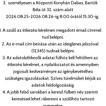
3. személyesen a Központi Konyhán Dabas, Bartók
Béla út 32. szám alatt
2026.08.25-2026.08.26-ig 8:00 órától 15:30-ig.
1. A szülő az étkezési kérelmen megadott email címmel
tud belépni.
2.
Az e-mail cím beírása után az ideiglenes jelszóval
(12345) tudnak belépni.
3. Az adatok/étkezők adatai fülhöz kell feltölteni az
étkezési kérelmet, a nyilatkozatot és amennyiben
jogosult kedvezményre az igénybevételhez
szükséges igazolásokat. Szíves türelmüket kérjük az
adatok feldolgozásáig.
4. A jobb felső sarokban a kereső fülben név szerinti
kereséssel lehet rákeresni a szülőhöz tartozó
gyermekre.