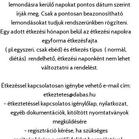
lemondásra kerülő napokat pontos dátum szerint
írják meg. Csak a pontosan beazonosítható
lemondásokat tudjuk rendszerünkben rögzíteni.
Egy adott étkezési hónapon belül az étkezési napokra
egyforma étkezésfajta
( pl.egyszeri, csak ebéd) és étkezés típus ( normál,
diétás) rendelhető, étkezési naponként nem lehet
változtatni a rendelést.
Étkezéssel kapcsolatosan igénybe vehető e-mail cím:
etkeztetes@dabas.hu
- étkeztetéssel kapcsolatos igénylőlap, nyilatkozat,
egyéb dokumentációk, kitöltött nyomtatványok
megküldésére
- regisztráció kérése, ha szükséges