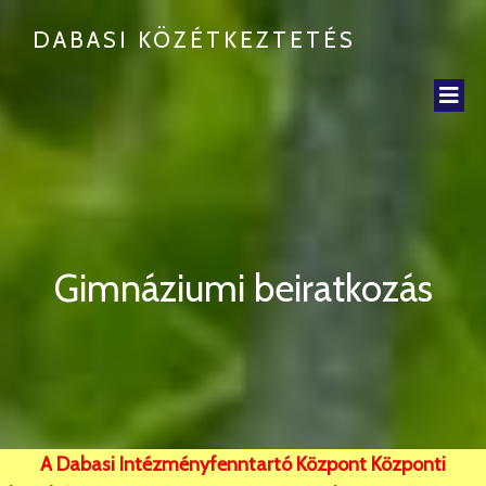
DABASI KÖZÉTKEZTETÉS
Gimnáziumi beiratkozás
A Dabasi Intézményfenntartó Központ Központi