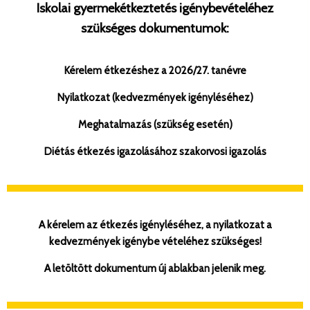
Iskolai gyermekétkeztetés igénybevételéhez
szükséges dokumentumok:
Kérelem étkezéshez a 2026/27. tanévre
Nyilatkozat (kedvezmények igényléséhez)
Meghatalmazás (szükség esetén)
Diétás étkezés igazolásához szakorvosi igazolás
A kérelem az étkezés igényléséhez, a nyilatkozat a
kedvezmények igénybe vételéhez szükséges!
A letöltött dokumentum új ablakban jelenik meg.