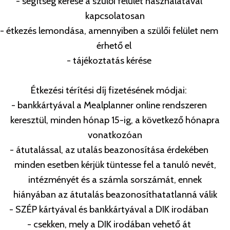
- segítség kérése a szülői felület használatával
kapcsolatosan
- étkezés lemondása, amennyiben a szülői felület nem
érhető el
- tájékoztatás kérése
Étkezési térítési díj fizetésének módjai:
- bankkártyával a Mealplanner online rendszeren
keresztül, minden hónap 15-ig, a következő hónapra
vonatkozóan
- átutalással, az utalás beazonosítása érdekében
minden esetben kérjük tüntesse fel a tanuló nevét,
intézményét és a számla sorszámát, ennek
hiányában az átutalás beazonosíthatatlanná válik
- SZÉP kártyával és bankkártyával a DIK irodában
- csekken, mely a DIK irodában vehető át