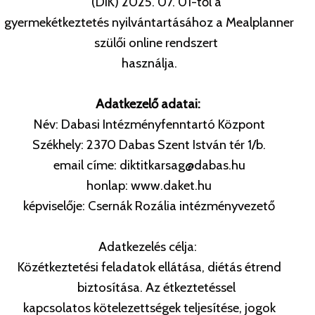
(DIK) 2025. 07. 01-től a
gyermekétkeztetés nyilvántartásához a Mealplanner
szülői online rendszert
használja.
Adatkezelő adatai:
Név: Dabasi Intézményfenntartó Központ
Székhely: 2370 Dabas Szent István tér 1/b.
email címe: diktitkarsag@dabas.hu
honlap: www.daket.hu
képviselője: Csernák Rozália intézményvezető
Adatkezelés célja:
Közétkeztetési feladatok ellátása, diétás étrend
biztosítása. Az étkeztetéssel
kapcsolatos kötelezettségek teljesítése, jogok