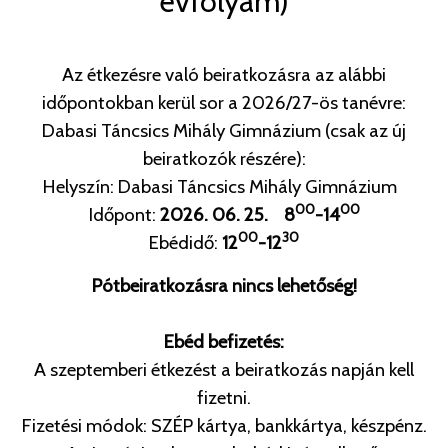
évfolyam)
Az étkezésre való beiratkozásra az alábbi
időpontokban kerül sor a 2026/27-ös tanévre:
Dabasi Táncsics Mihály Gimnázium (csak az új
beiratkozók részére):
Helyszín:
Dabasi Táncsics Mihály Gimnázium
00
00
Időpont:
2026.
06
.
25.
8
-14
00
30
Ebédidő:
12
-12
Pótbeiratkozásra nincs lehetőség!
Ebéd befizetés:
A szeptemberi étkezést a beiratkozás napján kell
fizetni.
Fizetési módok: SZÉP kártya, bankkártya, készpénz.